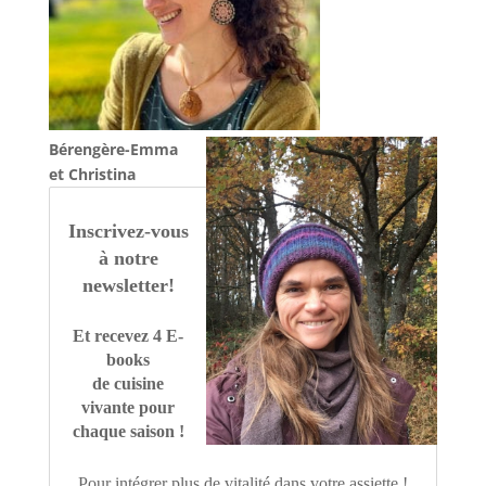
Bérengère-Emma
et Christina
Inscrivez-vous
à notre
newsletter
!
Et recevez 4 E-
books
de cuisine
vivante pour
chaque saison !
Pour intégrer plus de vitalité dans votre assiette !