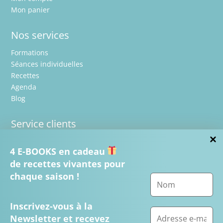
Mon panier
Nos services
Formations
Séances individuelles
Recettes
Agenda
Blog
Service clients
Mentions légales
4 E-BOOKS
en cadeau
CGV
de recettes vivantes pour
Nous
chaque saison !
Contact
Nous contacter
Inscrivez-vous à la
contact@croclavie.org
Newsletter et recevez