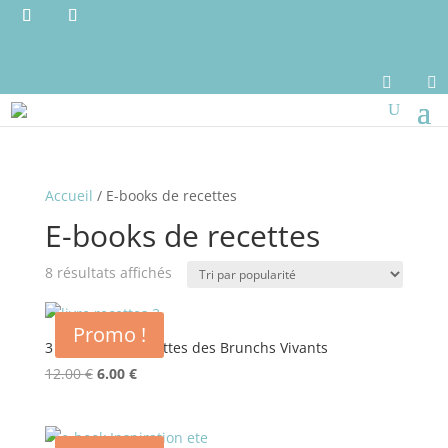


Accueil
/ E-books de recettes
E-books de recettes
8 résultats affichés
Promo !
3 E-books de recettes des Brunchs Vivants
Le
Le
12.00
€
6.00
€
prix
prix
initial
actuel
était :
est :