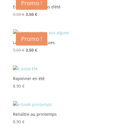
Promo !
12.00 €.
6.00 €.
E-book Inspirations d’été
Le
Le
5.00
€
3.50
€
prix
prix
initial
actuel
était :
est :
Promo !
5.00 €.
3.50 €.
La crusine des algues
Le
Le
5.00
€
3.50
€
prix
prix
initial
actuel
était :
est :
5.00 €.
3.50 €.
Rayonner en été
8.90
€
Renaître au printemps
8.90
€