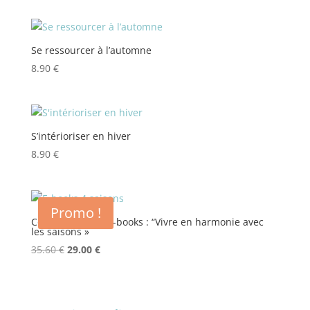
Se ressourcer à l’automne
8.90
€
S’intérioriser en hiver
8.90
€
Promo !
Collection des 4 e-books : “Vivre en harmonie avec
les saisons »
Le
Le
35.60
€
29.00
€
prix
prix
initial
actuel
était :
est :